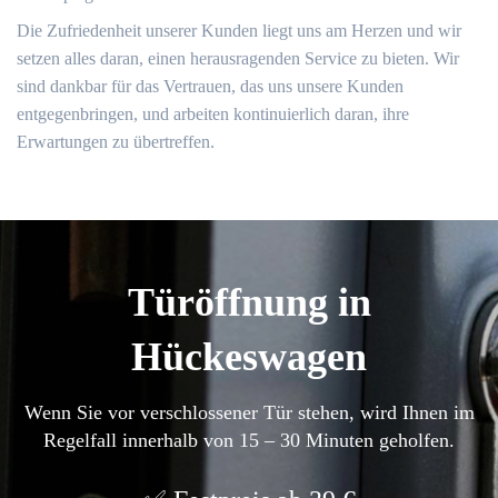
Die Zufriedenheit unserer Kunden liegt uns am Herzen und wir
setzen alles daran, einen herausragenden Service zu bieten.​ Wir
sind dankbar für das Vertrauen, das uns unsere Kunden
entgegenbringen, und arbeiten kontinuierlich daran, ihre
Erwartungen zu übertreffen.​
Türöffnung in
Hückeswagen
Wenn Sie vor verschlossener Tür stehen, wird Ihnen im
Regelfall innerhalb von 15 – 30 Minuten geholfen.